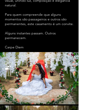
visual, unindo luz, composição e elegância
natural.
Para quem compreende que alguns
momentos são passageiros e outros são
permanentes, este casamento é um convite.
Alguns instantes passam. Outros
permanecem.
Carpe Diem