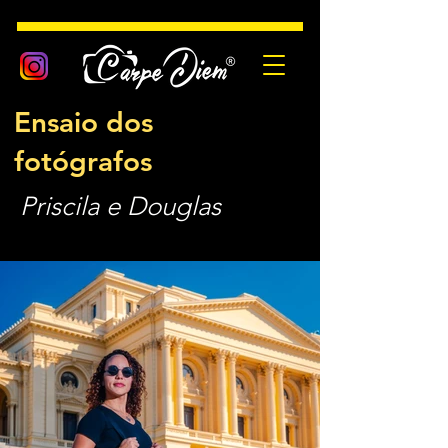
Ensaio dos
fotógrafos
Priscila e Douglas