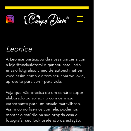
Leonice
A Leonice participou da nossa parceria com
a loja @exclusiviteml e ganhou este lindo
ensaio fotgráfico cheio de autoestima! Se
você assim como ela tem seu charme jovial,
aproveite para sorrir para vida.
Veja que não precisa de um cenário super
elaborado ou sol apino com cém azul
estonteante para um ensaio maravilhoso.
Assim como fizemos com ela, podemos
montar o estúdio na sua própria casa e
fotografar seu look preferido da estação.