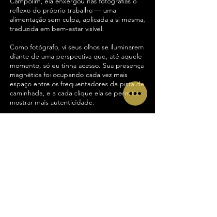
Campolim, ela enxergou nas fotografias o
reflexo do próprio trabalho — uma
alimentação sem culpa, aplicada a si mesma,
traduzida em bem-estar visível.
Como fotógrafo, vi seus olhos se iluminarem
diante de uma perspectiva que, até aquele
momento, só eu tinha acesso. Sua presença
magnética foi ocupando cada vez mais
espaço entre os frequentadores da pista de
caminhada, e a cada clique ela se permitia
mostrar mais autenticidade.
Você acompanha o resultado nesta galeria.
E se ficou curioso sobre o que é comer sem
culpa, pergunte a ela mesma — no
WhatsApp
(15) 99603-6330
.